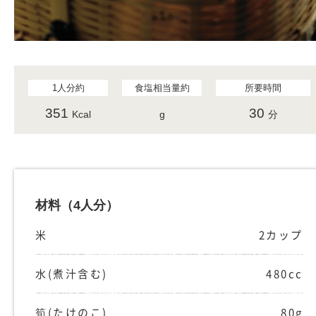
1人分約
食塩相当量約
所要時間
351
30
Kcal
g
分
材料
（4人分）
米
2カップ
水(煮汁含む)
480cc
筍(たけのこ)
80g