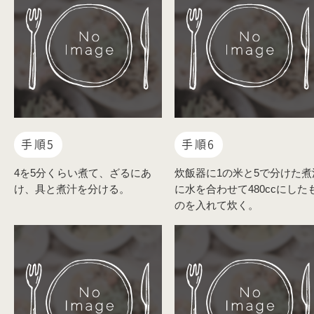
手順5
手順6
4を5分くらい煮て、ざるにあ
炊飯器に1の米と5で分けた煮
け、具と煮汁を分ける。
に水を合わせて480ccにした
のを入れて炊く。