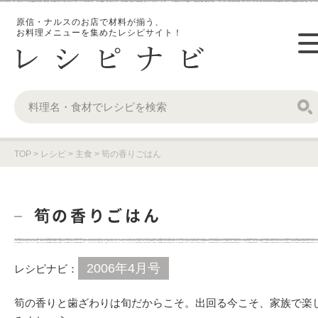
原信・ナルスのお店で材料が揃う、
お料理メニューを集めたレシピサイト！
TOP
>
レシピ
>
主食
>
筍の香りごはん
筍の香りごはん
2006年4月号
レシピナビ：
筍の香りと歯ざわりは旬だからこそ。出回る今こそ、家族で楽