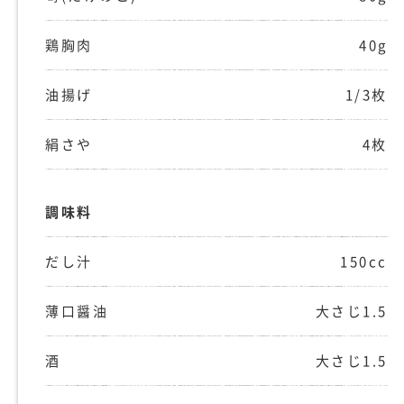
鶏胸肉
40g
油揚げ
1/3枚
絹さや
4枚
調味料
だし汁
150cc
薄口醤油
大さじ1.5
酒
大さじ1.5