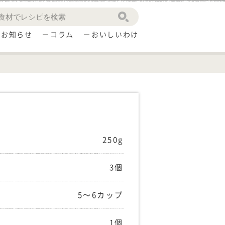
お知らせ
コラム
おいしいわけ
250g
3個
5〜6カップ
1個