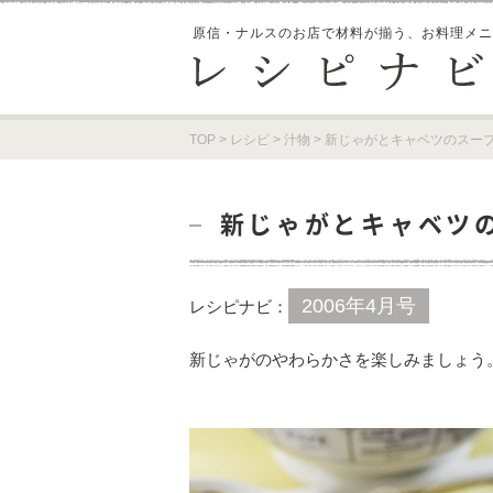
原信・ナルスのお店で材料が揃う、
お料理メニ
TOP
>
レシピ
>
汁物
>
新じゃがとキャベツのスー
新じゃがとキャベツ
2006年4月号
レシピナビ：
新じゃがのやわらかさを楽しみましょう