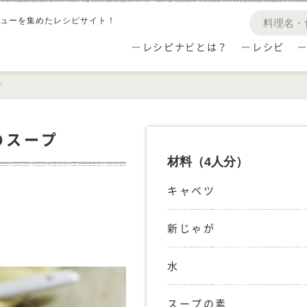
ューを集めたレシピサイト！
レシピナビとは？
レシピ
プ
のスープ
材料
（4人分）
キャベツ
。
新じゃが
水
スープの素