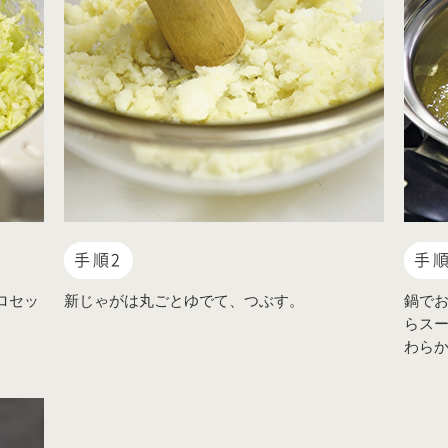
手順2
手順
ロセッ
新じゃがは丸ごとゆでて、つぶす。
鍋でお
らス
わら