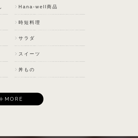
ん
Hana-well商品
時短料理
サラダ
スイーツ
丼もの
MORE