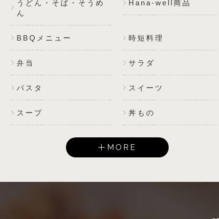
うどん・そば・そうめ
Hana-well商品
ん
BBQメニュー
時短料理
弁当
サラダ
パスタ
スイーツ
スープ
丼もの
MORE