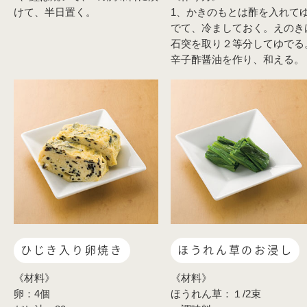
けて、半日置く。
1、かきのもとは酢を入れて
でて、冷ましておく。えのき
石突を取り２等分してゆでる
辛子酢醤油を作り、和える。
ひじき入り卵焼き
ほうれん草のお浸し
《材料》
《材料》
卵：4個
ほうれん草：１/2束