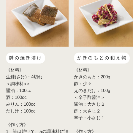
鮭の焼き漬け
かきのもとの和え物
《材料》
《材料》
生鮭(さけ)：4切れ
かきのもと：200g
＜調味料a＞
酢：少々
醤油：100cc
えのきだけ：100g
酒：100cc
＜辛子酢醤油＞
みりん：100cc
醤油：大さじ２
だし汁：100cc
酢：大さじ２
辛子：小さじ１
《作り方》
1、鮭は焼いて、aの調味料に漬
《作り方》