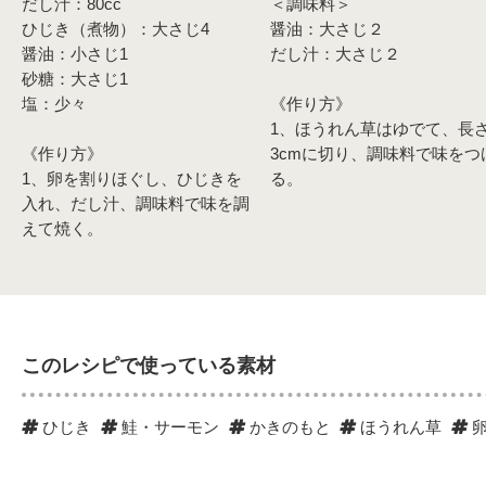
だし汁：80cc
＜調味料＞
ひじき（煮物）：大さじ4
醤油：大さじ２
醤油：小さじ1
だし汁：大さじ２
砂糖：大さじ1
塩：少々
《作り方》
1、ほうれん草はゆでて、長
《作り方》
3cmに切り、調味料で味をつ
1、卵を割りほぐし、ひじきを
る。
入れ、だし汁、調味料で味を調
えて焼く。
このレシピで使っている素材
ひじき
鮭・サーモン
かきのもと
ほうれん草