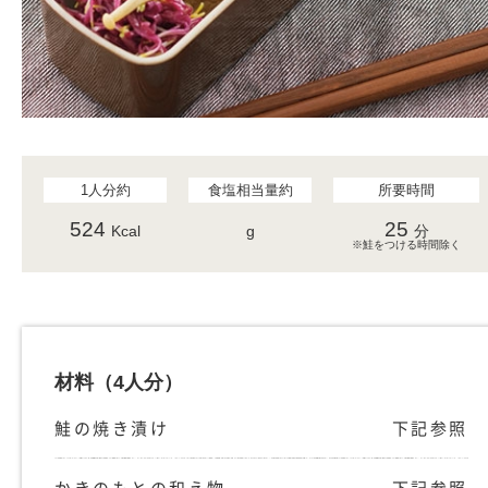
1人分約
食塩相当量約
所要時間
524
25
Kcal
g
分
※鮭をつける時間除く
材料
（4人分）
鮭の焼き漬け
下記参照