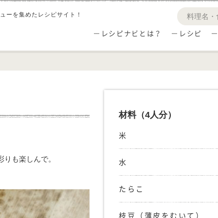
ューを集めたレシピサイト！
レシピナビとは？
レシピ
材料
（4人分）
米
彩りも楽しんで。
水
たらこ
枝豆（薄皮をむいて）