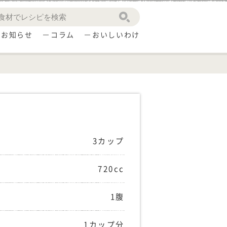
お知らせ
コラム
おいしいわけ
3カップ
720cc
1腹
1カップ分