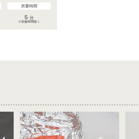
所要時間
5
分
※炊飯時間除く