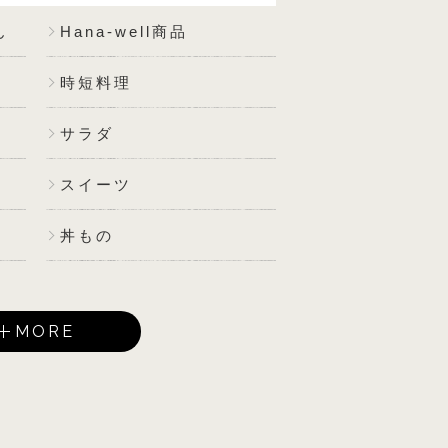
ん
Hana-well商品
時短料理
サラダ
スイーツ
丼もの
MORE