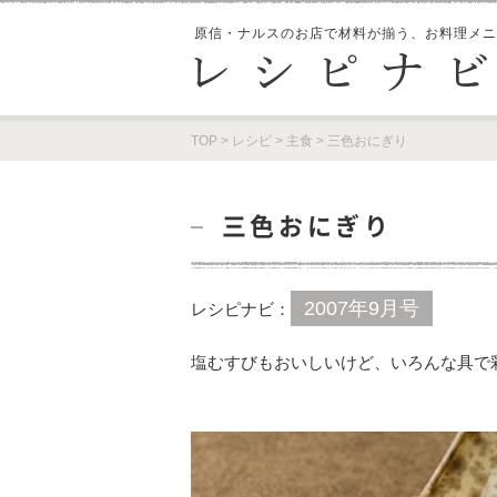
原信・ナルスのお店で材料が揃う、
お料理メニ
TOP
>
レシピ
>
主食
>
三色おにぎり
三色おにぎり
2007年9月号
レシピナビ：
塩むすびもおいしいけど、いろんな具で