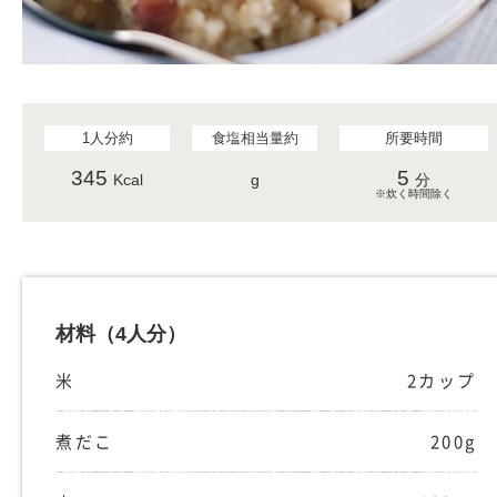
1人分約
食塩相当量約
所要時間
345
5
Kcal
g
分
※炊く時間除く
材料
（4人分）
米
2カップ
煮だこ
200g