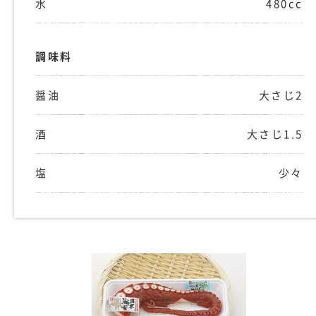
水
480cc
調味料
醤油
大さじ2
酒
大さじ1.5
塩
少々