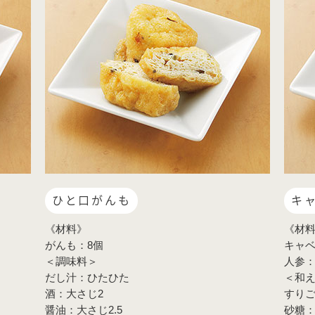
ひと口がんも
キ
《材料》
《材
がんも：8個
キャベ
＜調味料＞
人参：
だし汁：ひたひた
＜和
酒：大さじ2
すりご
醤油：大さじ2.5
砂糖：