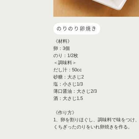
のりのり卵焼き
《材料》
卵：3個
のり：1/2枚
＜調味料＞
だし汁：50cc
砂糖：大さじ2
塩：小さじ1/3
薄口醤油：大さじ2/3
酒：大さじ1.5
《作り方》
1、卵を割りほぐし、調味料で味をつけ
くちぎったのりをいれ卵焼きを作る。