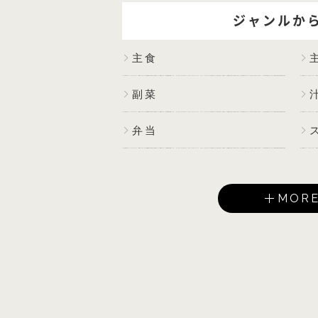
ジャンルか
主食
副菜
弁当
MOR