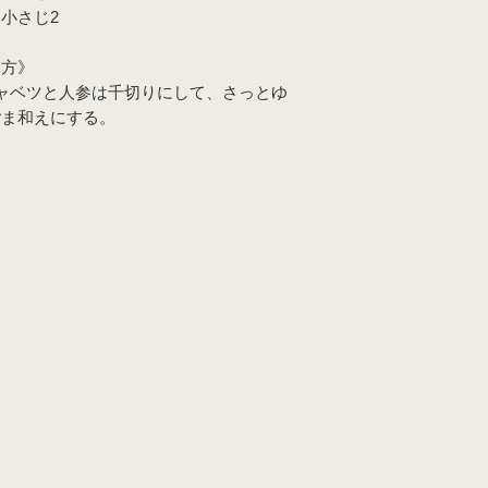
小さじ2
り方》
ャベツと人参は千切りにして、さっとゆ
ごま和えにする。