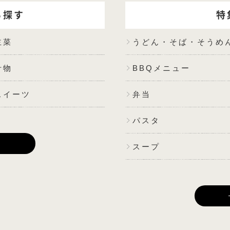
ら探す
特
主菜
うどん・そば・そうめ
汁物
BBQメニュー
スイーツ
弁当
パスタ
E
スープ