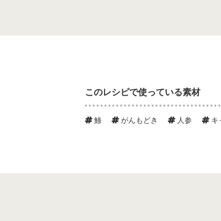
このレシピで使っている素材
鯵
がんもどき
人参
キ