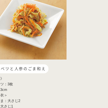
ャベツと人参のごま和え
料》
ツ：3枚
3cm
え衣＞
ま：大さじ2
大さじ1