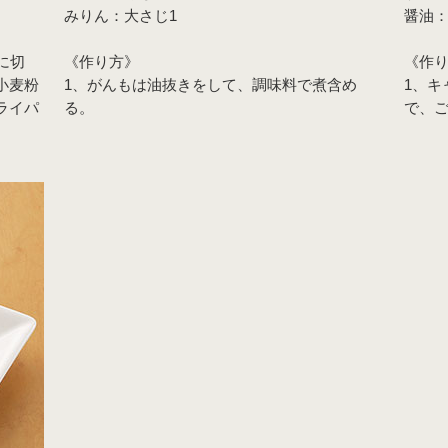
みりん：大さじ1
醤油：
に切
《作り方》
《作
小麦粉
1、がんもは油抜きをして、調味料で煮含め
1、キ
ライパ
る。
で、