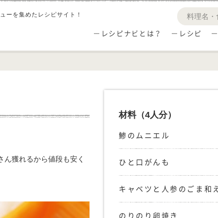
ューを集めたレシピサイト！
レシピナビとは？
レシピ
材料
（4人分）
鯵のムニエル
さん獲れるから値段も安く
ひと口がんも
キャベツと人参のごま和
のりのり卵焼き