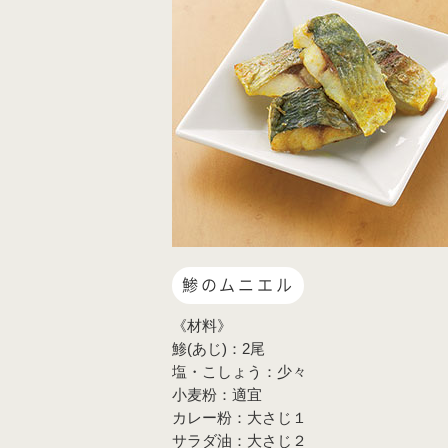
鯵のムニエル
《材料》
鯵(あじ)：2尾
塩・こしょう：少々
小麦粉：適宜
カレー粉：大さじ１
サラダ油：大さじ２