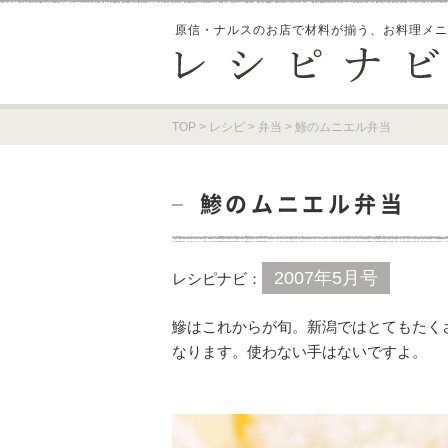
原信・ナルスのお店で材料が揃う、
お料理メニ
TOP
>
レシピ
>
弁当
>
鯵のムニエル弁当
鯵のムニエル弁当
2007年5月号
レシピナビ：
鰺はこれからが旬。新潟ではとてもたく
なります。使わない手はないですよ。