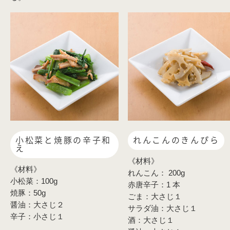
小松菜と焼豚の辛子和
れんこんのきんぴら
え
《材料》
《材料》
れんこん： 200g
小松菜：100g
赤唐辛子：1 本
焼豚：50g
ごま：大さじ１
醤油：大さじ２
サラダ油：大さじ１
辛子：小さじ１
酒：大さじ１