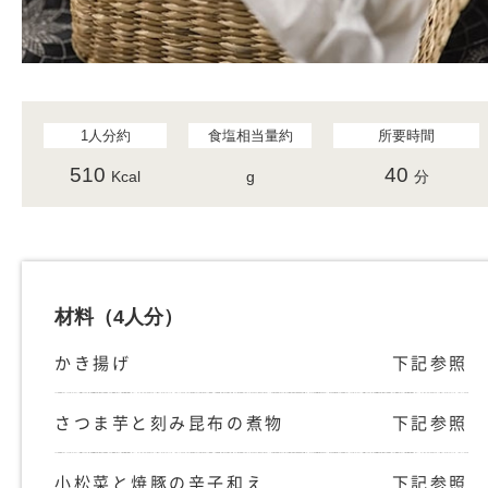
1人分約
食塩相当量約
所要時間
510
40
Kcal
g
分
材料
（4人分）
かき揚げ
下記参照
さつま芋と刻み昆布の煮物
下記参照
小松菜と焼豚の辛子和え
下記参照