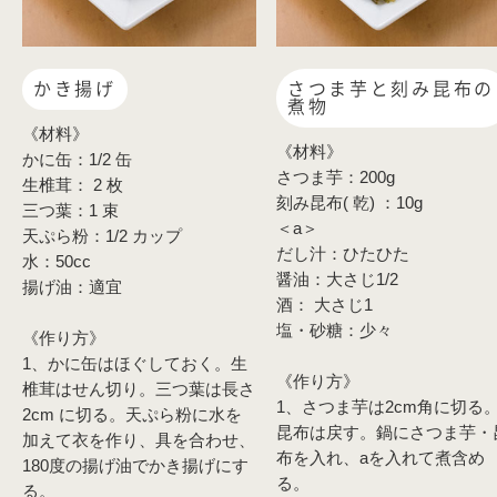
かき揚げ
さつま芋と刻み昆布の
煮物
《材料》
《材料》
かに缶：1/2 缶
さつま芋：200g
生椎茸： 2 枚
刻み昆布( 乾) ：10g
三つ葉：1 束
＜a＞
天ぷら粉：1/2 カップ
だし汁：ひたひた
水：50cc
醤油：大さじ1/2
揚げ油：適宜
酒： 大さじ1
塩・砂糖：少々
《作り方》
1、かに缶はほぐしておく。生
《作り方》
椎茸はせん切り。三つ葉は長さ
1、さつま芋は2cm角に切る
2cm に切る。天ぷら粉に水を
昆布は戻す。鍋にさつま芋・
加えて衣を作り、具を合わせ、
布を入れ、aを入れて煮含め
180度の揚げ油でかき揚げにす
る。
る。