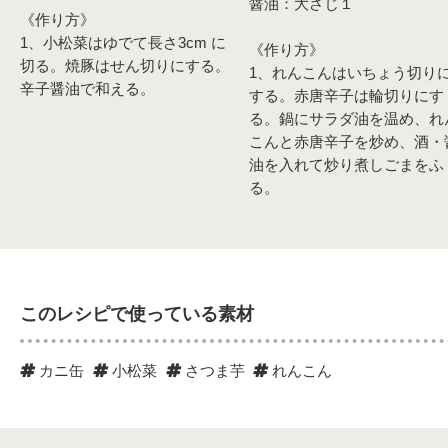
醤油：大さじ１
《作り方》
1、小松菜はゆでて長さ3cm に
《作り方》
切る。焼豚はせん切りにする。
1、れんこんはいちょう切り
辛子醤油で和える。
する。赤唐辛子は輪切りにす
る。鍋にサラダ油を温め、れ
こんと赤唐辛子を炒め、酒・
油を入れて炒り煮しごまをふ
る。
このレシピで使っている素材
カニ缶
小松菜
さつま芋
れんこん