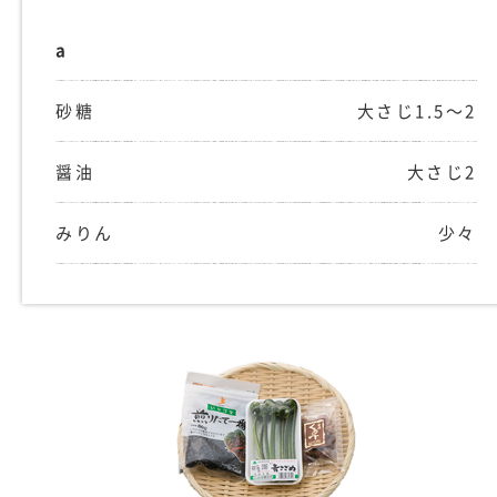
a
砂糖
大さじ1.5〜2
醤油
大さじ2
みりん
少々