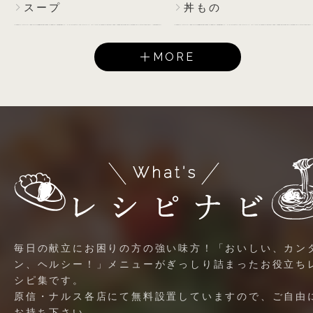
スープ
丼もの
MORE
毎日の献立にお困りの方の強い味方！「おいしい、カン
ン、ヘルシー！」メニューがぎっしり詰まったお役立ち
シピ集です。
原信・ナルス各店にて無料設置していますので、ご自由
お持ち下さい。