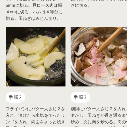
5mmに切る。豚ロース肉は幅
さに切る。
４cmに切る。ハムは４等分に
切る。玉ねぎはみじん切り。
手順2
手順3
フライパンにバター大さじ２を
別鍋にバター大さじ２を入れ
入れ、溶けたら水気を切ったリ
溶かし、玉ねぎが透き通るま
ンゴを入れ、両面をさっと焼き
炒め、次に肉を炒める。肉の