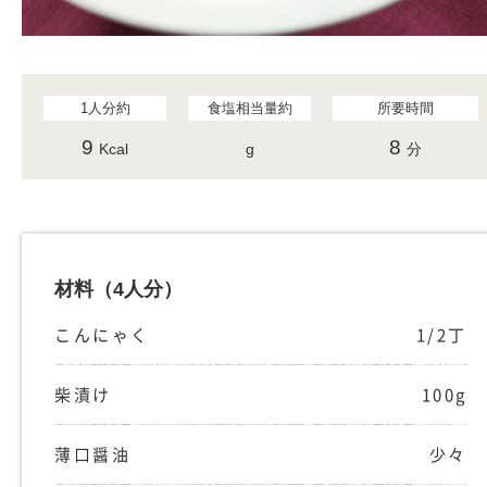
1人分約
食塩相当量約
所要時間
9
8
Kcal
g
分
材料
（4人分）
こんにゃく
1/2丁
柴漬け
100g
薄口醤油
少々