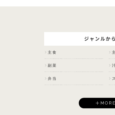
ジャンルか
主食
副菜
弁当
MOR