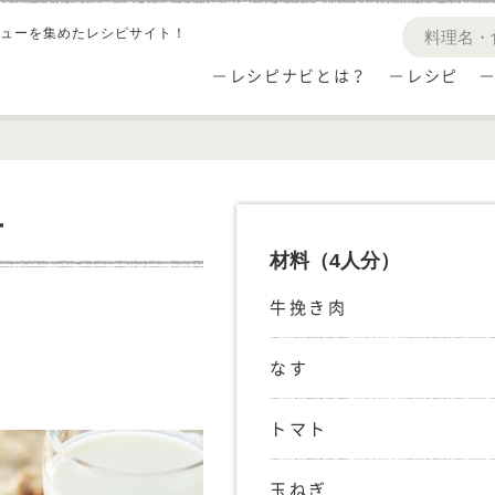
ューを集めたレシピサイト！
レシピナビとは？
レシピ
ー
材料
（4人分）
牛挽き肉
なす
トマト
玉ねぎ