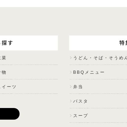
ら探す
特
主菜
うどん・そば・そうめ
汁物
BBQメニュー
スイーツ
弁当
パスタ
E
スープ