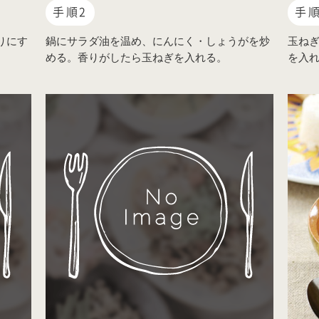
手順2
手順
りにす
鍋にサラダ油を温め、にんにく・しょうがを炒
玉ね
める。香りがしたら玉ねぎを入れる。
を入