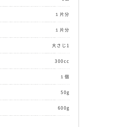
１片分
１片分
大さじ1
300cc
１個
50g
600g