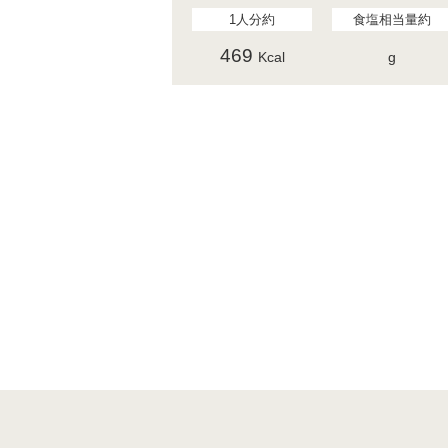
1人分約
食塩相当量約
469
Kcal
g