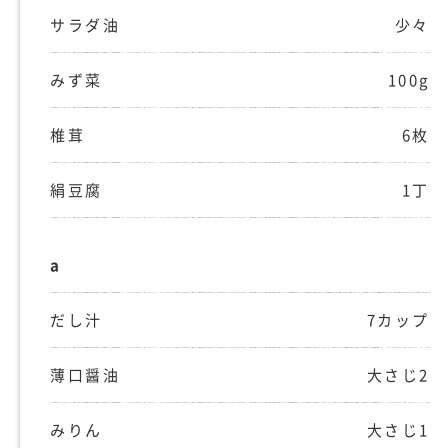
サラダ油
少々
みず菜
100g
椎茸
6枚
絹豆腐
1丁
a
だし汁
7カップ
薄口醤油
大さじ2
みりん
大さじ1