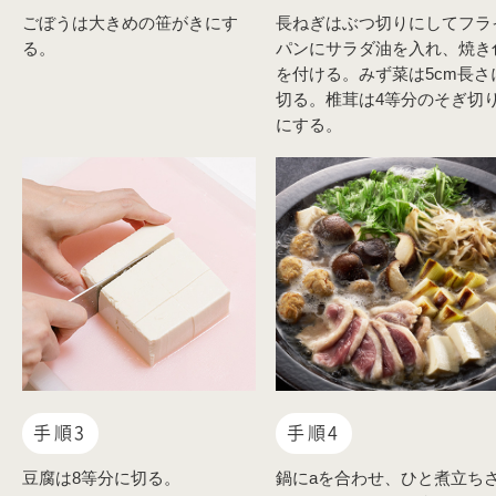
ごぼうは大きめの笹がきにす
長ねぎはぶつ切りにしてフラ
る。
パンにサラダ油を入れ、焼き
を付ける。みず菜は5cm長さ
切る。椎茸は4等分のそぎ切
にする。
手順3
手順4
豆腐は8等分に切る。
鍋にaを合わせ、ひと煮立ち