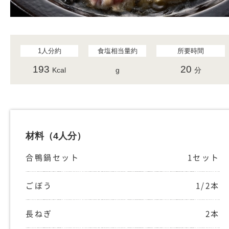
1人分約
食塩相当量約
所要時間
193
20
Kcal
g
分
材料
（4人分）
合鴨鍋セット
1セット
ごぼう
1/2本
長ねぎ
2本