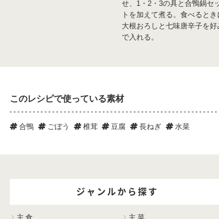
せ、1・2・3の具と合鴨鍋セ
トを加えて煮る。食べるとき
大根おろしと七味唐辛子を好
で入れる。
このレシピで使っている素材
合鴨
ごぼう
椎茸
豆腐
長ねぎ
水菜
ジャンルから探す
主食
主菜