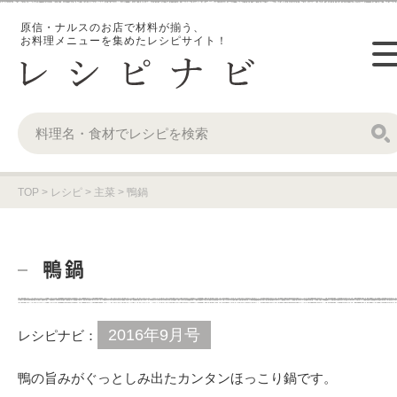
原信・ナルスのお店で材料が揃う、
お料理メニューを集めたレシピサイト！
TOP
>
レシピ
>
主菜
>
鴨鍋
鴨鍋
2016年9月号
レシピナビ：
鴨の旨みがぐっとしみ出たカンタンほっこり鍋です。