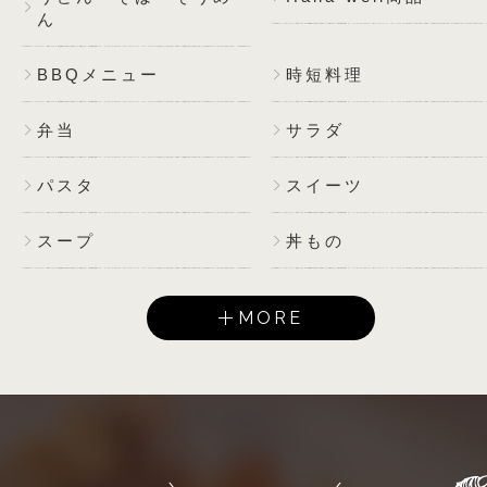
ん
BBQメニュー
時短料理
弁当
サラダ
パスタ
スイーツ
スープ
丼もの
MORE