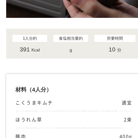
1人分約
食塩相当量約
所要時間
391
10
Kcal
g
分
材料
（4人分）
こくうまキムチ
適宜
ほうれん草
2束
豚肉
400g