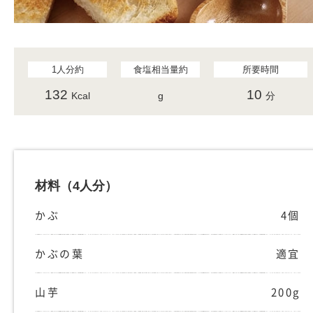
1人分約
食塩相当量約
所要時間
132
10
Kcal
g
分
材料
（4人分）
かぶ
4個
かぶの葉
適宜
山芋
200g