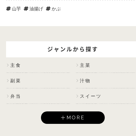
山芋
油揚げ
かぶ
ジャンルから探す
主食
主菜
副菜
汁物
弁当
スイーツ
MORE