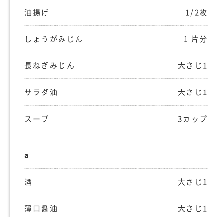
油揚げ
1/2枚
しょうがみじん
1 片分
長ねぎみじん
大さじ1
サラダ油
大さじ1
スープ
3カップ
a
酒
大さじ1
薄口醤油
大さじ1