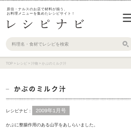
原信・ナルスのお店で材料が揃う、
お料理メニューを集めたレシピサイト！
TOP
>
レシピ
>
汁物
>
かぶのミルク汁
かぶのミルク汁
2009年1月号
レシピナビ：
かぶに整腸作用のある山芋をあしらいました。