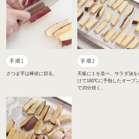
手順1
手順2
さつま芋は棒状に切る。
天板に１を並べ、サラダ油を
けて180℃に予熱したオーブ
で20分焼く。