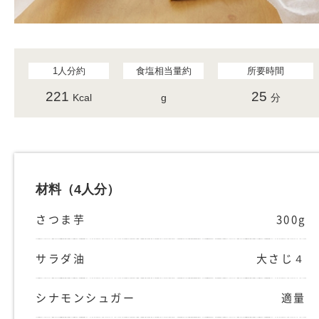
1人分約
食塩相当量約
所要時間
221
25
Kcal
g
分
材料
（4人分）
さつま芋
300g
サラダ油
大さじ４
シナモンシュガー
適量