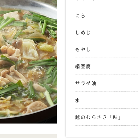
にら
しめじ
もやし
絹豆腐
サラダ油
水
越のむらさき「味」