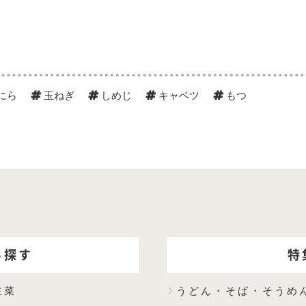
にら
玉ねぎ
しめじ
キャベツ
もつ
ら探す
特
主菜
うどん・そば・そうめ