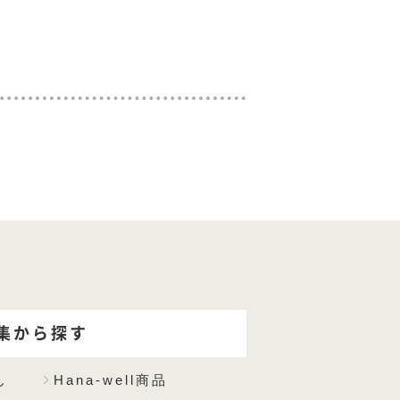
集から探す
ん
Hana-well商品