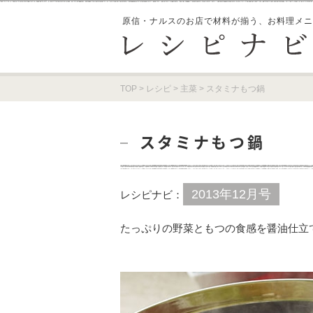
原信・ナルスのお店で材料が揃う、
お料理メニ
TOP
>
レシピ
>
主菜
>
スタミナもつ鍋
スタミナもつ鍋
2013年12月号
レシピナビ：
たっぷりの野菜ともつの食感を醤油仕立