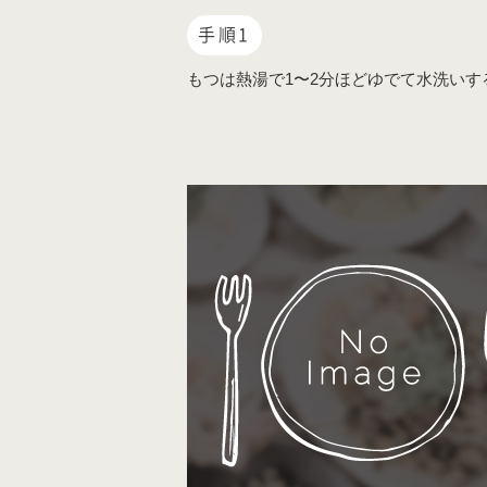
手順1
もつは熱湯で1〜2分ほどゆでて水洗いす