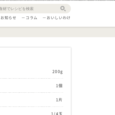
お知らせ
コラム
おいしいわけ
200g
1個
1片
1/4玉