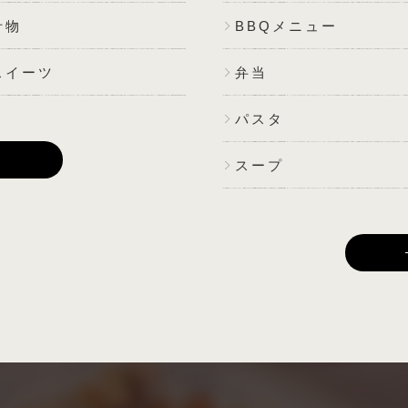
汁物
BBQメニュー
スイーツ
弁当
パスタ
E
スープ