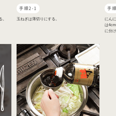
手順2-1
手順
る。
玉ねぎは薄切りにする。
にん
は4c
に分