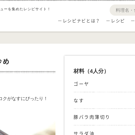
ューを集めたレシピサイト！
レシピナビとは？
レシピ
炒め
材料
（4人分）
ゴーヤ
コクがなすにぴったり！
なす
豚バラ肉薄切り
サラダ油