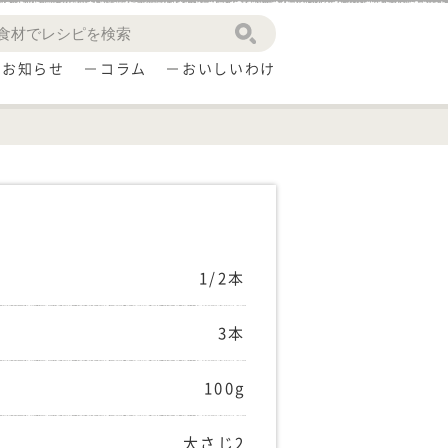
お知らせ
コラム
おいしいわけ
1/2本
3本
100g
大さじ2