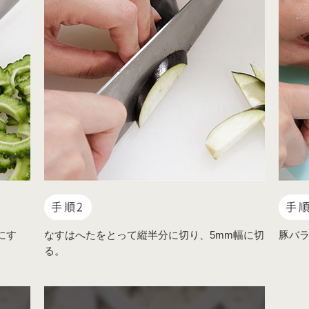
手順2
手順
にす
なすはへたをとって縦半分に切り、5mm幅に切
豚バラ
る。