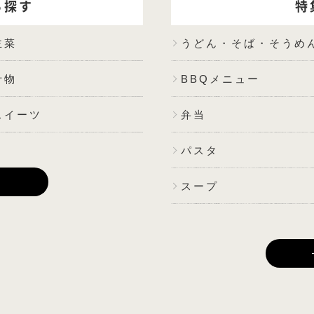
ら探す
特
主菜
うどん・そば・そうめ
汁物
BBQメニュー
スイーツ
弁当
パスタ
E
スープ