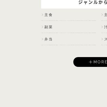
ジャンルか
主食
副菜
弁当
MOR