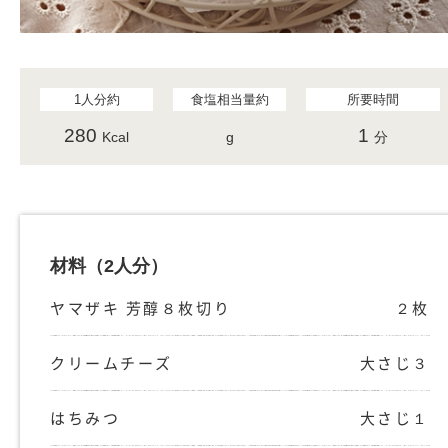
1人分約
食塩相当量約
所要時間
280
1
Kcal
g
分
材料
（2人分）
ヤマザキ 芳醇８枚切り
２枚
クリームチーズ
大さじ３
はちみつ
大さじ１