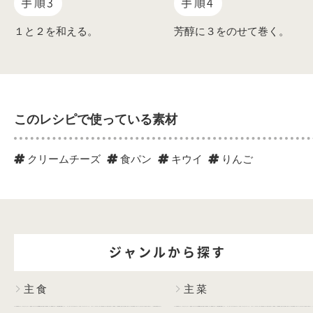
手順3
手順4
１と２を和える。
芳醇に３をのせて巻く。
このレシピで使っている素材
クリームチーズ
食パン
キウイ
りんご
ジャンルから探す
主食
主菜