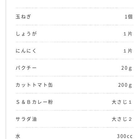
玉ねぎ
1個
しょうが
１片
にんにく
１片
パクチー
20ｇ
カットトマト缶
200ｇ
Ｓ＆Ｂカレー粉
大さじ１
サラダ油
大さじ２
水
300cc