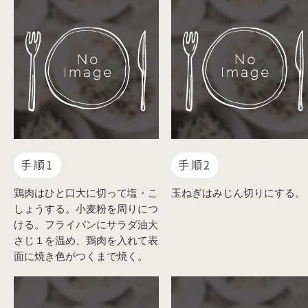
手順1
手順2
鶏肉はひと口大に切って塩・こ
玉ねぎはみじん切りにする。
しょうする。小麦粉を周りにつ
ける。フライパンにサラダ油大
さじ１を温め、鶏肉を入れて表
面に焼き色がつくまで焼く。