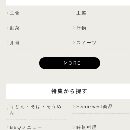
主食
主菜
副菜
汁物
弁当
スイーツ
MORE
特集から探す
うどん・そば・そうめ
Hana-well商品
ん
BBQメニュー
時短料理