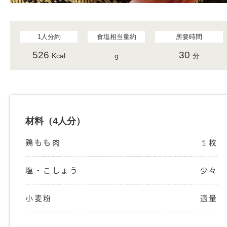
1人分約
食塩相当量約
所要時間
526
30
Kcal
g
分
材料
（4人分）
鶏もも肉
１枚
塩・こしょう
少々
小麦粉
適量