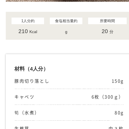
1人分約
食塩相当量約
所要時間
210
20
Kcal
g
分
材料
（4人分）
豚肉切り落とし
150g
キャベツ
6枚（300ｇ）
筍（水煮）
80g
生椎茸
中３枚