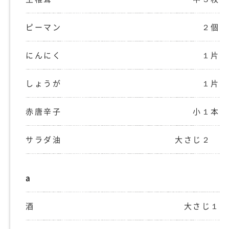
ピーマン
２個
にんにく
１片
しょうが
１片
赤唐辛子
小１本
サラダ油
大さじ２
a
酒
大さじ１