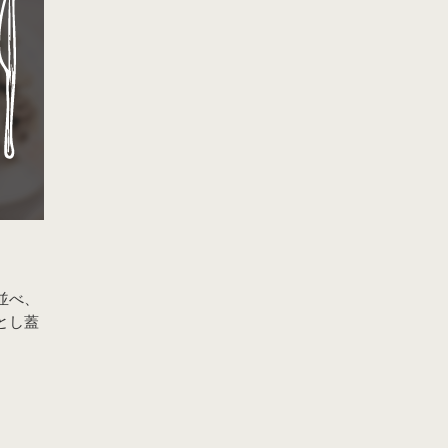
並べ、
とし蓋