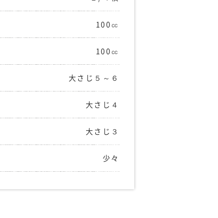
100㏄
100㏄
大さじ５～６
大さじ４
大さじ３
少々