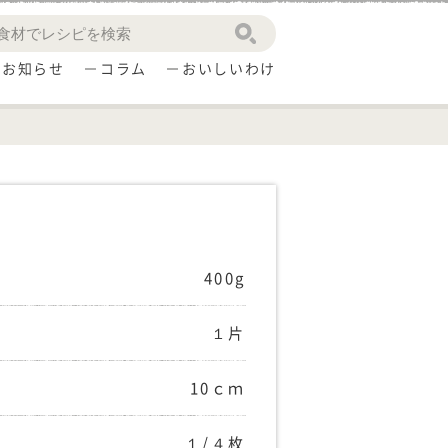
お知らせ
コラム
おいしいわけ
400g
１片
10ｃｍ
１/４枚