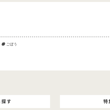
ごぼう
ら探す
特