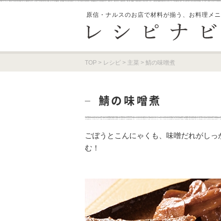
原信・ナルスのお店で材料が揃う、
お料理メニ
TOP
>
レシピ
>
主菜
>
鯖の味噌煮
鯖の味噌煮
ごぼうとこんにゃくも、味噌だれがしっ
む！