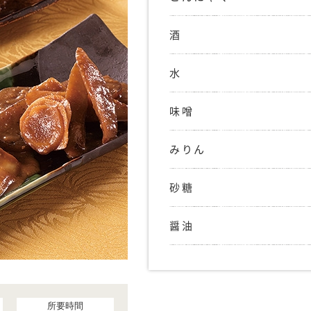
酒
水
味噌
みりん
砂糖
醤油
所要時間