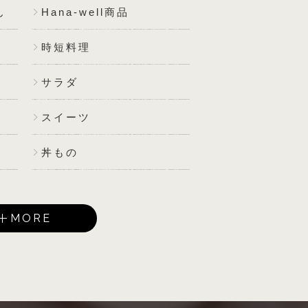
ん
Hana-well商品
時短料理
サラダ
スイーツ
丼もの
MORE