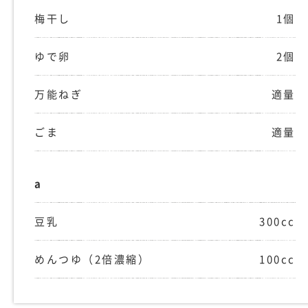
梅干し
1個
ゆで卵
2個
万能ねぎ
適量
ごま
適量
a
豆乳
300cc
めんつゆ（2倍濃縮）
100cc