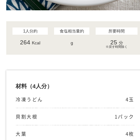
1人分約
食塩相当量約
所要時間
264
25
Kcal
g
分
※戻す時間除く
材料
（4人分）
冷凍うどん
4玉
貝割大根
1パック
大葉
4枚