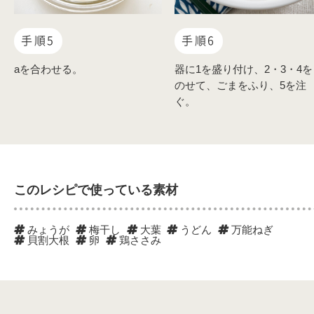
手順5
手順6
aを合わせる。
器に1を盛り付け、2・3・4を
のせて、ごまをふり、5を注
ぐ。
このレシピで使っている素材
みょうが
梅干し
大葉
うどん
万能ねぎ
貝割大根
卵
鶏ささみ