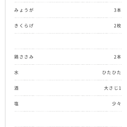
みょうが
3本
きくらげ
2枚
鶏ささみ
2本
水
ひたひた
酒
大さじ1
塩
少々