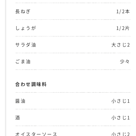
長ねぎ
1/2本
しょうが
1/2片
サラダ油
大さじ2
ごま油
少々
合わせ調味料
醤油
小さじ1
酒
小さじ1
オイスターソース
小さじ2