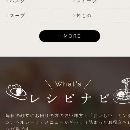
パスタ
スイーツ
スープ
丼もの
MORE
毎日の献立にお困りの方の強い味方！「おいしい、カン
ン、ヘルシー！」メニューがぎっしり詰まったお役立ち
シピ集です。