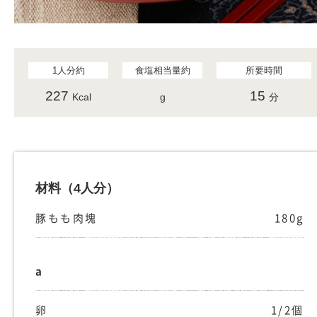
1人分約
食塩相当量約
所要時間
227
15
Kcal
g
分
材料
（4人分）
豚もも肉塊
180g
a
卵
1/2個