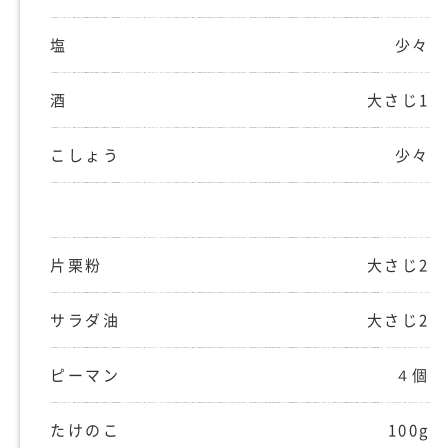
塩
少々
酒
大さじ1
こしょう
少々
片栗粉
大さじ2
サラダ油
大さじ2
ピーマン
４個
たけのこ
100g