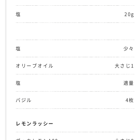
塩
20g
塩
少々
オリーブオイル
大さじ1
塩
適量
バジル
4枚
レモンラッシー