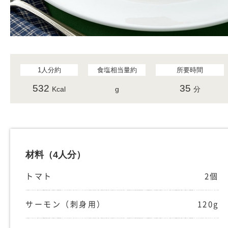
1人分約
食塩相当量約
所要時間
532
35
Kcal
g
分
材料
（4人分）
トマト
2個
サーモン（刺身用）
120g