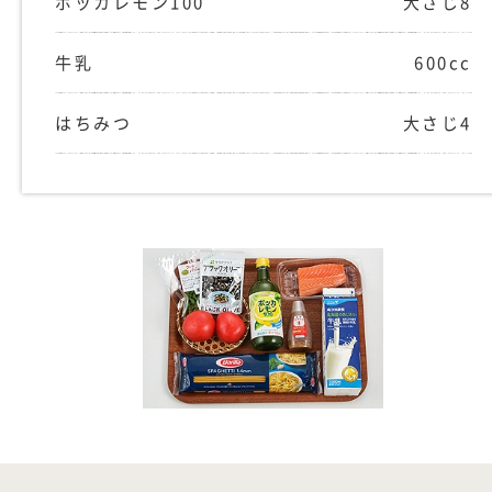
ポッカレモン100
大さじ8
牛乳
600cc
はちみつ
大さじ4