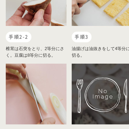
手順2-2
手順3
椎茸は石突をとり、2等分にさ
油揚げは油抜きをして4等分
く。豆腐は8等分に切る。
切る。