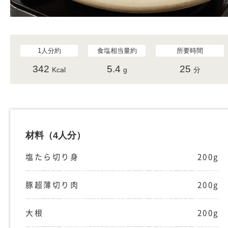
1人分約
食塩相当量約
所要時間
342
5.4
25
Kcal
g
分
材料
（4人分）
塩たら切り身
200g
豚超薄切り肉
200g
大根
200g