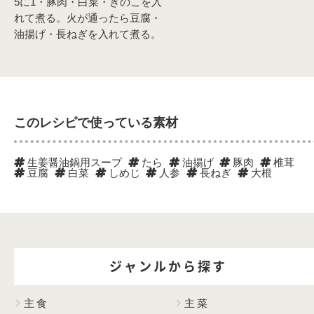
5に1・豚肉・白菜・きのこを入
れて煮る。火が通ったら豆腐・
油揚げ・長ねぎを入れて煮る。
このレシピで使っている素材
生姜醤油鍋用スープ
たら
油揚げ
豚肉
椎茸
豆腐
白菜
しめじ
人参
長ねぎ
大根
ジャンルから探す
主食
主菜