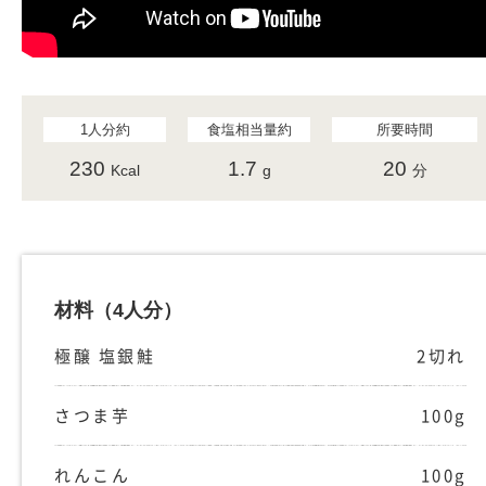
1人分約
食塩相当量約
所要時間
230
1.7
20
Kcal
g
分
材料
（4人分）
極醸 塩銀鮭
2切れ
さつま芋
100g
れんこん
100g