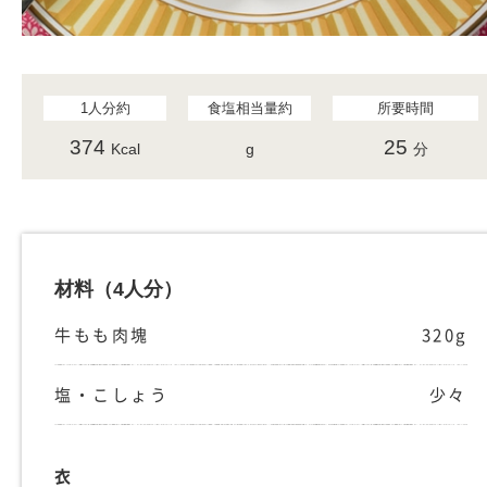
1人分約
食塩相当量約
所要時間
374
25
Kcal
g
分
材料
（4人分）
牛もも肉塊
320g
塩・こしょう
少々
衣