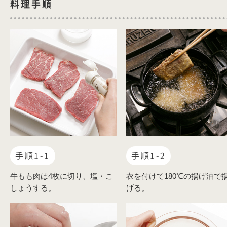
料理手順
手順1-1
手順1-2
牛もも肉は4枚に切り、塩・こ
衣を付けて180℃の揚げ油で
しょうする。
げる。