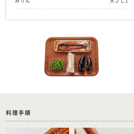
みりん
大さじ1
料理手順