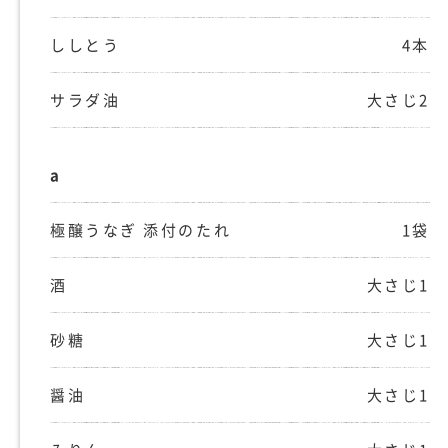
ししとう
4本
サラダ油
大さじ2
a
極醸うなぎ 添付のたれ
1袋
酒
大さじ1
砂糖
大さじ1
醤油
大さじ1