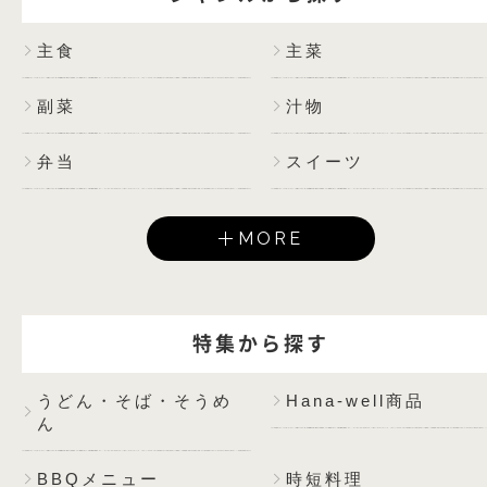
主食
主菜
副菜
汁物
弁当
スイーツ
MORE
特集から探す
うどん・そば・そうめ
Hana-well商品
ん
BBQメニュー
時短料理