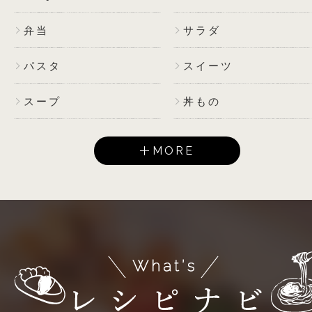
弁当
サラダ
パスタ
スイーツ
スープ
丼もの
MORE