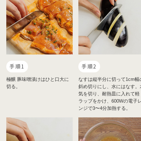
手順1
手順2
極醸 豚味噌漬けはひと口大に
なすは縦半分に切って1cm幅
切る。
斜め切りにし、水にはなす。
気を切り、耐熱皿に入れて軽
ラップをかけ、600Wの電子
ンジで3〜4分加熱する。