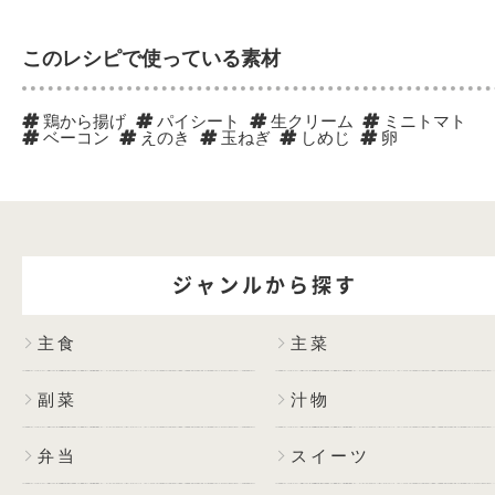
このレシピで使っている素材
鶏から揚げ
パイシート
生クリーム
ミニトマト
ベーコン
えのき
玉ねぎ
しめじ
卵
ジャンルから探す
主食
主菜
副菜
汁物
弁当
スイーツ