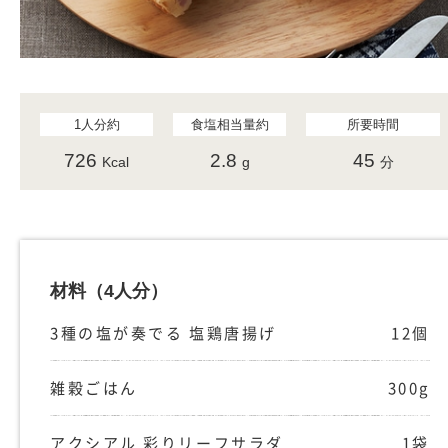
1人分約
食塩相当量約
所要時間
726
2.8
45
Kcal
g
分
材料
（4人分）
3種の塩が奏でる 塩鶏唐揚げ
12個
雑穀ごはん
300g
アクシアル 彩りリーフサラダ
1袋