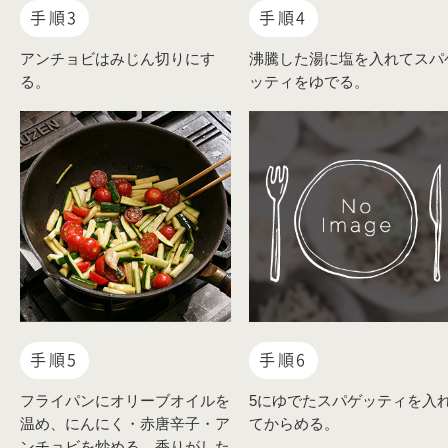
手順3
手順4
アンチョビはみじん切りにす
沸騰した湯に塩を入れてスパ
る。
ッティをゆでる。
手順5
手順6
フライパンにオリーブオイルを
5にゆでたスパゲッティを入
温め、にんにく・赤唐辛子・ア
てからめる。
ンチョビを炒める。香りがした