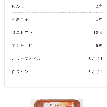
にんにく
2片
赤唐辛子
1本
ミニトマト
10個
アンチョビ
6枚
オリーブオイル
大さじ4
白ワイン
大さじ1