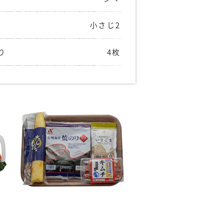
）
小さじ2
り
4枚