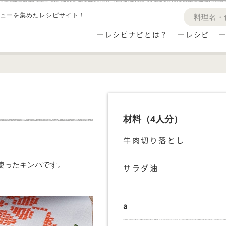
ューを集めたレシピサイト！
レシピナビとは？
レシピ
材料
（4人分）
牛肉切り落とし
使ったキンパです。
サラダ油
a