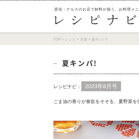
原信・ナルスのお店で材料が揃う、
お料理メニ
TOP
>
レシピ
>
主食
>
夏キンパ!
夏キンパ!
2023年8月号
レシピナビ：
ごま油の香りが食欲をそそる、夏野菜を