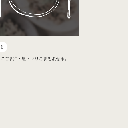
6
んにごま油・塩・いりごまを混ぜる。