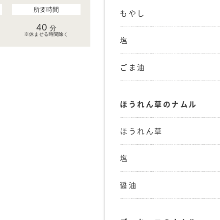
所要時間
もやし
40
分
※休ませる時間除く
塩
ごま油
ほうれん草のナムル
ほうれん草
塩
醤油