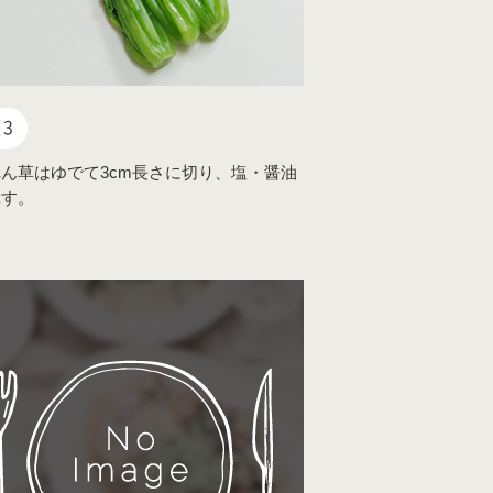
3
ん草はゆでて3cm長さに切り、塩・醤油
ぶす。