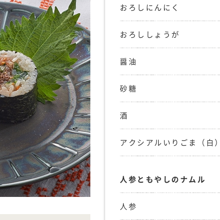
おろしにんにく
おろししょうが
醤油
砂糖
酒
アクシアルいりごま（白
人参ともやしのナムル
人参