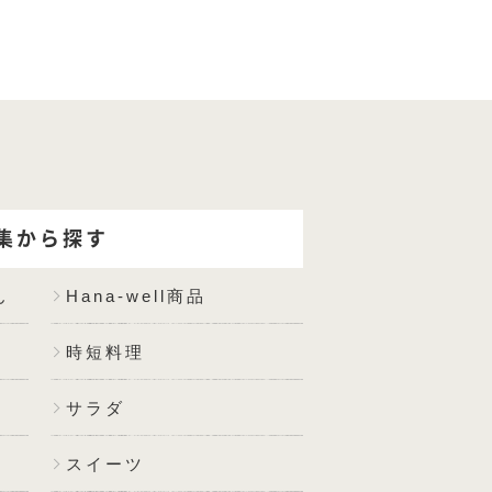
集から探す
ん
Hana-well商品
時短料理
サラダ
スイーツ