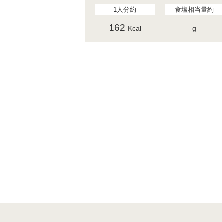
1人分約
食塩相当量約
162
Kcal
g