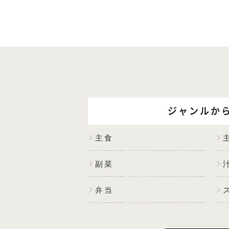
ジャンルか
主食
副菜
弁当