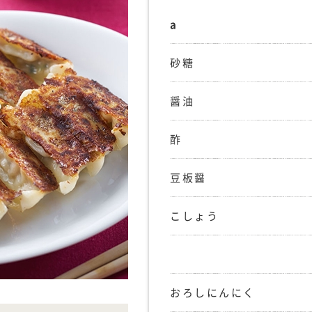
a
砂糖
醤油
酢
豆板醤
こしょう
おろしにんにく