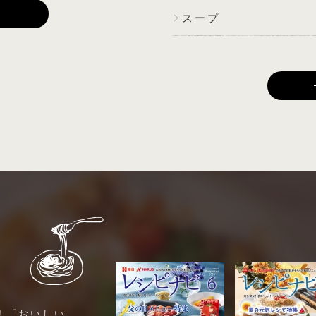
E
スープ
！「おいしい、