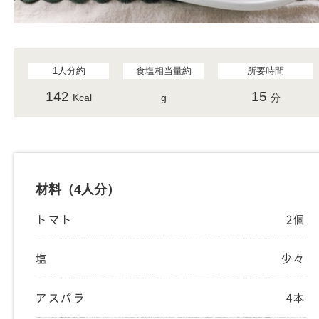
1人分約
食塩相当量約
所要時間
142
15
Kcal
g
分
材料
（4人分）
トマト
2個
塩
少々
アスパラ
4本