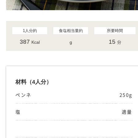
1人分約
食塩相当量約
所要時間
387
15
Kcal
g
分
材料
（4人分）
ペンネ
250g
塩
適量