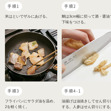
手順1
手順2
米はといでザルにあげる。
鯛は3cm幅に切って酒・醤油
下味をつける。
手順3
手順4-1
フライパンにサラダ油を温め、
油揚げは油抜きしてせん切り
2を軽く焼く。
する。人参はせん切りにする