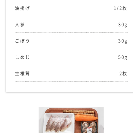
油揚げ
1/2枚
人参
30g
ごぼう
30g
しめじ
50g
生椎茸
2枚