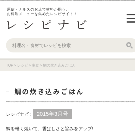
原信・ナルスのお店で材料が揃う、
お料理メニューを集めたレシピサイト！
TOP
>
レシピ
>
主食
>
鯛の炊き込みごはん
鯛の炊き込みごはん
2015年3月号
レシピナビ：
鯛を軽く焼いて、香ばしさと旨みをアップ!