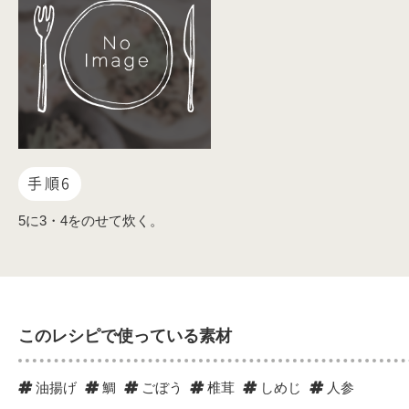
手順6
5に3・4をのせて炊く。
このレシピで使っている素材
油揚げ
鯛
ごぼう
椎茸
しめじ
人参