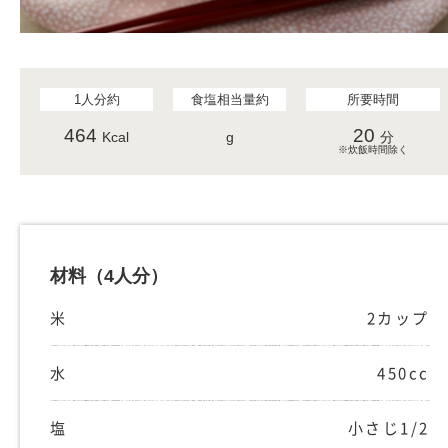
1人分約
食塩相当量約
所要時間
464
20
Kcal
g
分
※炊飯時間除く
材料
（4人分）
米
2カップ
水
450cc
塩
小さじ1/2