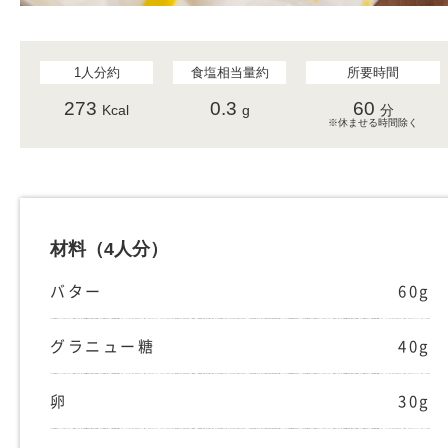
1人分約
食塩相当量約
所要時間
273
0.3
60
Kcal
g
分
※休ませる時間除く
材料
（4人分）
バター
60g
グラニュー糖
40g
卵
30g