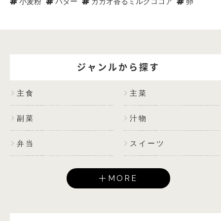
小麦粉
バター
カカオ香るミルクココア
卵
ジャンルから探す
主食
主菜
副菜
汁物
弁当
スイーツ
MORE