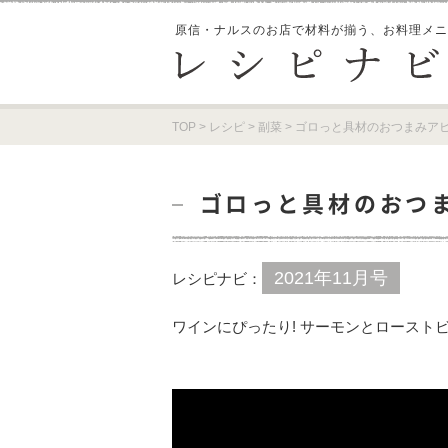
原信・ナルスのお店で材料が揃う、
お料理メニ
TOP
>
レシピ
>
副菜
>
ゴロっと具材のおつまみア
ゴロっと具材のおつ
2021年11月号
レシピナビ：
ワインにぴったり! サーモンとロースト