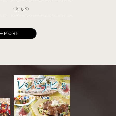
丼もの
MORE