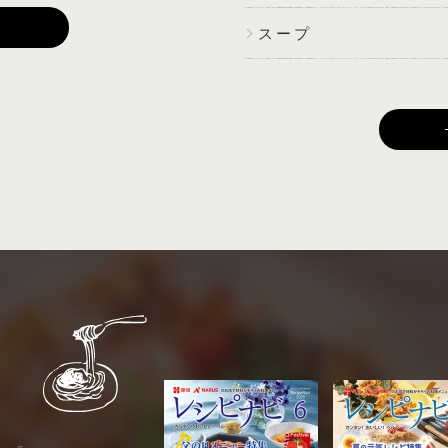
E
スープ