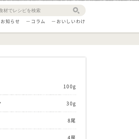
お知らせ
コラム
おいしいわけ
100g
ク
30g
8尾
4房