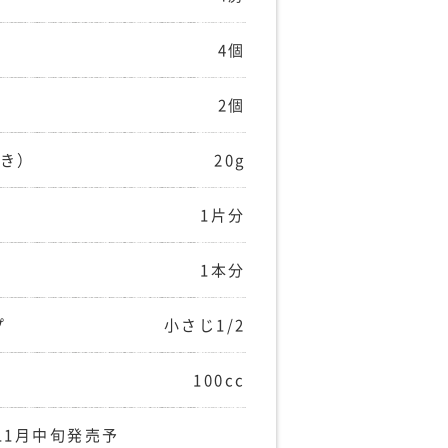
4個
2個
焼き）
20g
1片分
1本分
プ
小さじ1/2
100cc
11月中旬発売予