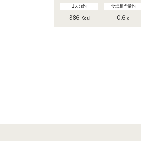
1人分約
食塩相当量約
386
0.6
Kcal
g