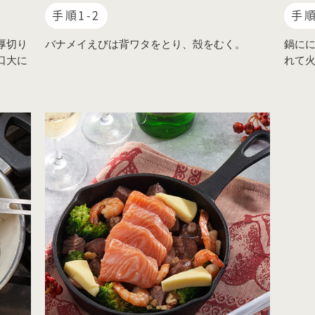
手順1-2
手順
厚切り
バナメイえびは背ワタをとり、殻をむく。
鍋に
口大に
れて