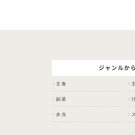
ジャンルか
主食
副菜
弁当