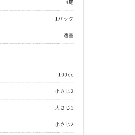
4尾
1パック
適量
100cc
小さじ2
大さじ1
小さじ2