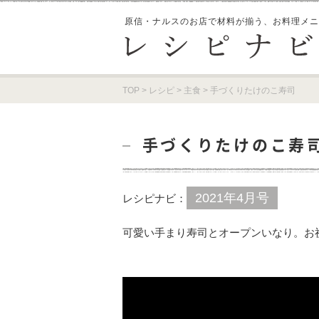
原信・ナルスのお店で材料が揃う、
お料理メニ
TOP
>
レシピ
>
主食
>
手づくりたけのこ寿司
手づくりたけのこ寿
2021年4月号
レシピナビ：
可愛い手まり寿司とオープンいなり。お