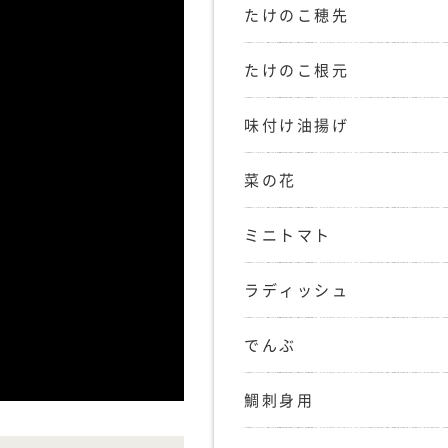
たけのこ穂先
たけのこ根元
味付け油揚げ
菜の花
ミニトマト
ラディッシュ
でんぶ
鯛刺身用