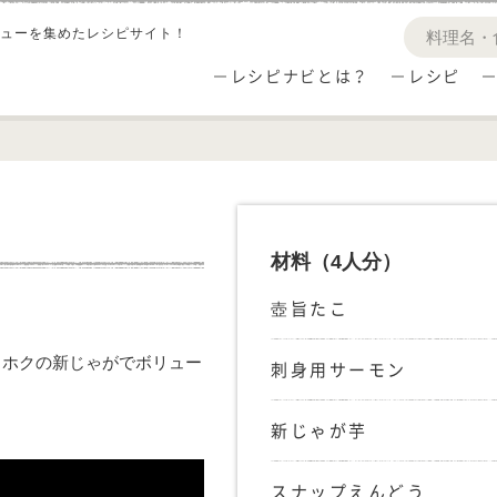
ューを集めたレシピサイト！
レシピナビとは？
レシピ
材料
（4人分）
壺旨たこ
クホクの新じゃがでボリュー
刺身用サーモン
新じゃが芋
スナップえんどう