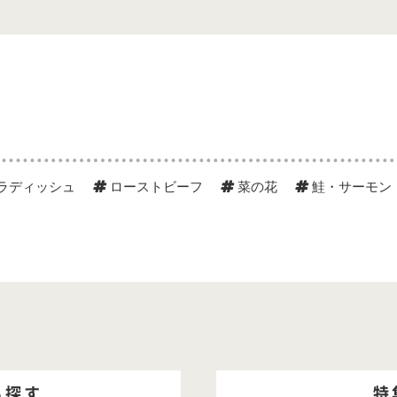
ラディッシュ
ローストビーフ
菜の花
鮭・サーモン
ら探す
特