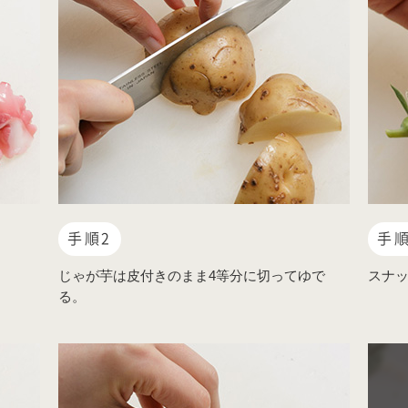
手順2
手順
じゃが芋は皮付きのまま4等分に切ってゆで
スナ
る。