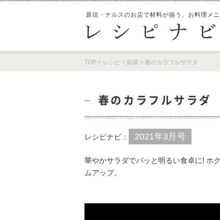
原信・ナルスのお店で材料が揃う、
お料理メニ
TOP
>
レシピ
>
副菜
>
春のカラフルサラダ
春のカラフルサラダ
2021年3月号
レシピナビ：
華やかサラダでパッと明るい食卓に! ホ
ムアップ。