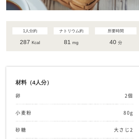
1人分約
ナトリウム約
所要時間
287
81
40
Kcal
mg
分
材料
（4人分）
卵
2個
小麦粉
80g
砂糖
大さじ2