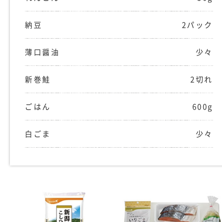
納豆
2パック
薄口醤油
少々
新巻鮭
2切れ
ごはん
600g
白ごま
少々