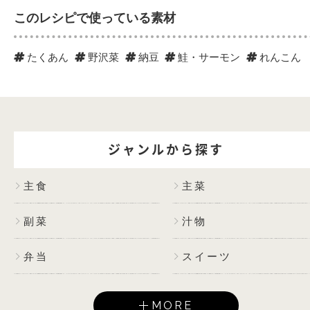
このレシピで使っている素材
たくあん
野沢菜
納豆
鮭・サーモン
れんこん
ジャンルから探す
主食
主菜
副菜
汁物
弁当
スイーツ
MORE