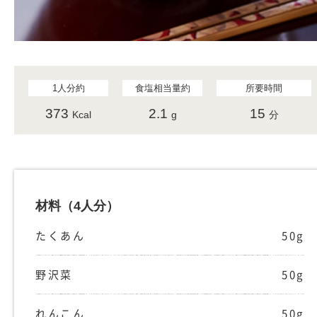
1人分約
食塩相当量約
所要時間
373
2.1
15
Kcal
g
分
材料
（4人分）
たくあん
50g
野沢菜
50g
れんこん
50g