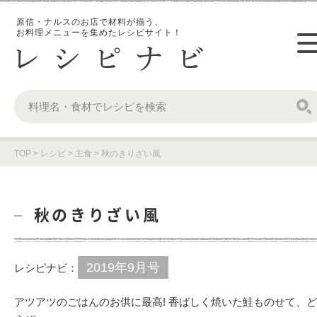
原信・ナルスのお店で材料が揃う、
お料理メニューを集めたレシピサイト！
TOP
>
レシピ
>
主食
>
秋のきりざい風
秋のきりざい風
2019年9月号
レシピナビ：
アツアツのごはんのお供に最高! 香ばしく焼いた鮭ものせて、ど