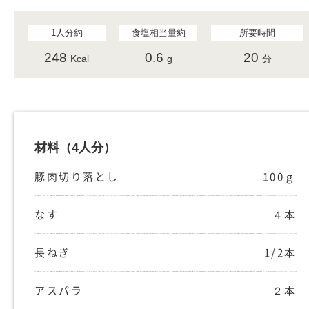
1人分約
食塩相当量約
所要時間
248
0.6
20
Kcal
g
分
材料
（4人分）
豚肉切り落とし
100ｇ
なす
４本
長ねぎ
1/2本
アスパラ
２本