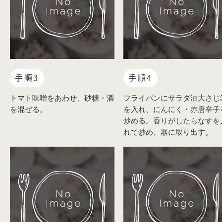
手順3
手順4
トマト味噌をあわせ、砂糖・酒
フライパンにサラダ油大さじ
を混ぜる。
を入れ、にんにく・赤唐辛子
炒める。香りがしたらなすを
れて炒め、器に取り出す。