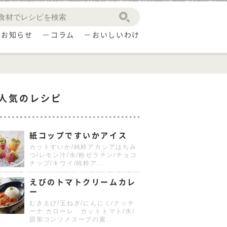
お知らせ
コラム
おいしいわけ
人気のレシピ
紙コップですいかアイス
カットすいか/純粋アカシアはちみ
つ/レモン汁/水/粉ゼラチン/チョコ
チップ/キウイ/純粋ア...
えびのトマトクリームカレ
ー
むきえび/玉ねぎ/にんにく/クッチ
ーナ カローレ カットトマト/水/
固形コンソメスープの素...