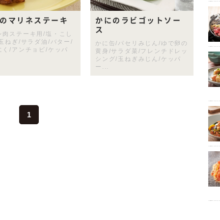
のマリネステーキ
かにのラビゴットソー
ス
レ肉ステーキ用/塩・こし
玉ねぎ/サラダ油/バター/
かに缶/パセリみじん/ゆで卵の
にく/アンチョビ/ケッパ
黄身/サラダ菜/フレンチドレッ
シング/玉ねぎみじん/ケッパ
ー...
1