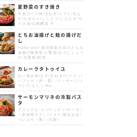
夏野菜のすき焼き
牛肩ロース肉/玉ねぎ/トマト/丸な
す/かぼちゃ/ししとう/しらたき/サ
ラダ油/山崎醸造 す...
とちお油揚げと鮭の揚げだ
し
Hana-well 新潟県産大豆のとちお
油揚げ極厚造り/醤油/おろししょう
が/片栗粉/鮭切...
カレーラタトゥイユ
合い挽き肉/なす/玉ねぎ/ピーマン/
パプリカ（赤・黄）/ズッキーニ/ト
マト/にんにく/Ha...
サーモンマリネの冷製パス
タ
アクシアル スパゲッティ/サーモン
（刺身用サク）/トマト/新玉ねぎ/
パレルモ（黄）/大葉/...