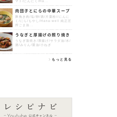
マト/にんにく/Ha...
肉団子とにらの中華スープ
豚挽き肉/塩/卵/酒/片栗粉//にんに
く/にら/もやし/Hana-well 純正圧
搾ごま油...
うなぎと厚揚げの照り焼き
うなぎ蒲焼き/厚揚げ/サラダ油/水/
酒/みりん/醤油/小ねぎ
もっと見る