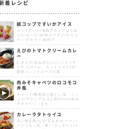
新着レシピ
紙コップですいかアイス
カットすいか/純粋アカシアはちみ
つ/レモン汁/水/粉ゼラチン/チョコ
チップ/キウイ/純粋ア...
えびのトマトクリームカレ
ー
むきえび/玉ねぎ/にんにく/クッチ
ーナ カローレ カットトマト/水/
固形コンソメスープの素...
肉みそキャベツのロコモコ
丼風
キャベツ/豚肉切り落とし/塩・こし
ょう/アクシアル 1人前Dinner肉み
そキャベツ（また...
カレーラタトゥイユ
合い挽き肉/なす/玉ねぎ/ピーマン/
パプリカ（赤・黄）/ズッキーニ/ト