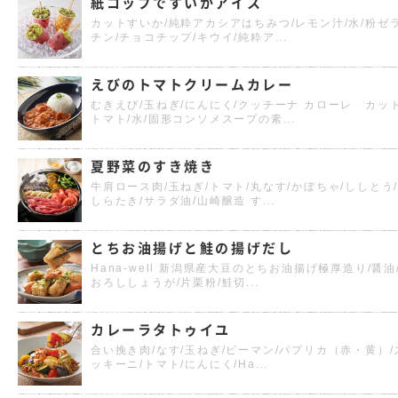
紙コップですいかアイス
カットすいか/純粋アカシアはちみつ/レモン汁/水/粉ゼ
チン/チョコチップ/キウイ/純粋ア...
えびのトマトクリームカレー
むきえび/玉ねぎ/にんにく/クッチーナ カローレ カッ
トマト/水/固形コンソメスープの素...
夏野菜のすき焼き
牛肩ロース肉/玉ねぎ/トマト/丸なす/かぼちゃ/ししとう
しらたき/サラダ油/山崎醸造 す...
とちお油揚げと鮭の揚げだし
Hana-well 新潟県産大豆のとちお油揚げ極厚造り/醤油
おろししょうが/片栗粉/鮭切...
カレーラタトゥイユ
合い挽き肉/なす/玉ねぎ/ピーマン/パプリカ（赤・黄）/
ッキーニ/トマト/にんにく/Ha...