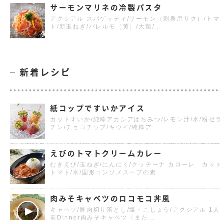
サーモンマリネの冷製パスタ
アクシアル スパゲッティ/サーモン（刺身用サク）/トマ
ト/新玉ねぎ/パレルモ（黄）/大葉/...
新着レシピ
紙コップですいかアイス
カットすいか/純粋アカシアはちみつ/レモン汁/水/粉ゼ
チン/チョコチップ/キウイ/純粋ア...
えびのトマトクリームカレー
むきえび/玉ねぎ/にんにく/クッチーナ カローレ カッ
トマト/水/固形コンソメスープの素...
肉みそキャベツのロコモコ丼風
キャベツ/豚肉切り落とし/塩・こしょう/アクシアル 1人
前Dinner肉みそキャベツ（また...