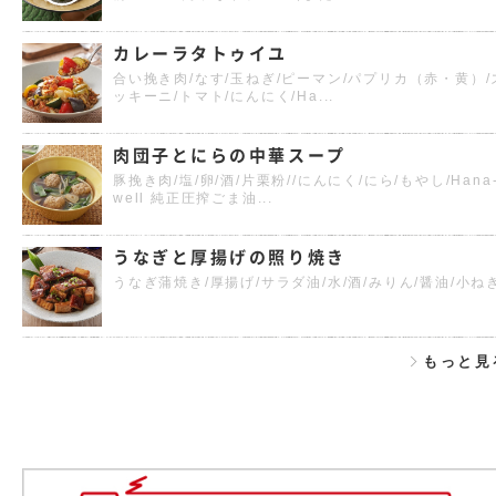
カレーラタトゥイユ
合い挽き肉/なす/玉ねぎ/ピーマン/パプリカ（赤・黄）/
ッキーニ/トマト/にんにく/Ha...
肉団子とにらの中華スープ
豚挽き肉/塩/卵/酒/片栗粉//にんにく/にら/もやし/Hana
well 純正圧搾ごま油...
うなぎと厚揚げの照り焼き
うなぎ蒲焼き/厚揚げ/サラダ油/水/酒/みりん/醤油/小ね
もっと見