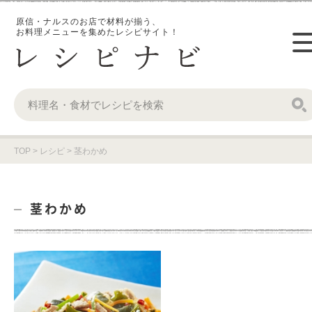
原信・ナルスのお店で材料が揃う、
お料理メニューを集めたレシピサイト！
TOP
>
レシピ
>
茎わかめ
茎わかめ