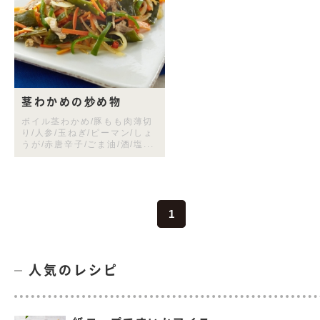
茎わかめの炒め物
ボイル茎わかめ/豚もも肉薄切
り/人参/玉ねぎ/ピーマン/しょ
うが/赤唐辛子/ごま油/酒/塩...
1
人気のレシピ