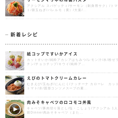
アクシアル スパゲッティ/サーモン（刺身用サク）/トマ
ト/新玉ねぎ/パレルモ（黄）/大葉/...
新着レシピ
紙コップですいかアイス
カットすいか/純粋アカシアはちみつ/レモン汁/水/粉ゼ
チン/チョコチップ/キウイ/純粋ア...
えびのトマトクリームカレー
むきえび/玉ねぎ/にんにく/クッチーナ カローレ カッ
トマト/水/固形コンソメスープの素...
肉みそキャベツのロコモコ丼風
キャベツ/豚肉切り落とし/塩・こしょう/アクシアル 1人
前Dinner肉みそキャベツ（また...