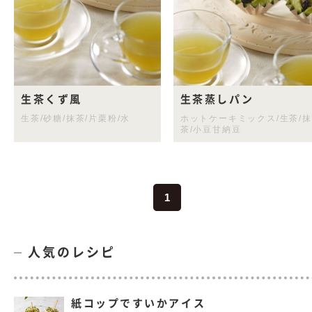
生茶くず風
生茶蒸しパン
生茶/砂糖/抹茶/片栗粉/水
ホットケーキミックス/生茶/抹
茶/小豆甘納豆
1
人気のレシピ
紙コップですいかアイス