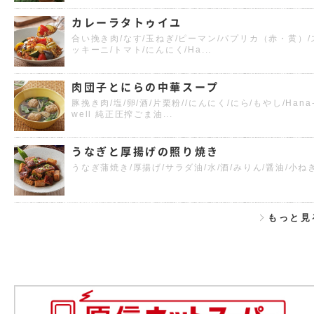
カレーラタトゥイユ
合い挽き肉/なす/玉ねぎ/ピーマン/パプリカ（赤・黄）/
ッキーニ/トマト/にんにく/Ha...
肉団子とにらの中華スープ
豚挽き肉/塩/卵/酒/片栗粉//にんにく/にら/もやし/Hana
well 純正圧搾ごま油...
うなぎと厚揚げの照り焼き
うなぎ蒲焼き/厚揚げ/サラダ油/水/酒/みりん/醤油/小ね
もっと見