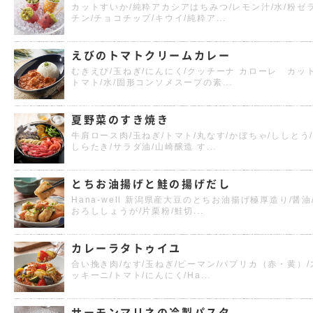
カットすいか/純粋アカシアはちみつ/レモン汁/水/粉ゼ
チン/チョコチップ/キウイ/純粋ア...
えびのトマトクリームカレー
むきえび/玉ねぎ/にんにく/クッチーナ カローレ カッ
トマト/水/固形コンソメスープの素...
夏野菜のすき焼き
牛肩ロース肉/玉ねぎ/トマト/丸なす/かぼちゃ/ししとう
しらたき/サラダ油/山崎醸造 す...
とちお油揚げと鮭の揚げだし
Hana-well 新潟県産大豆のとちお油揚げ極厚造り/醤油
おろししょうが/片栗粉/鮭切...
カレーラタトゥイユ
合い挽き肉/なす/玉ねぎ/ピーマン/パプリカ（赤・黄）/
ッキーニ/トマト/にんにく/Ha...
サーモンマリネの冷製パスタ