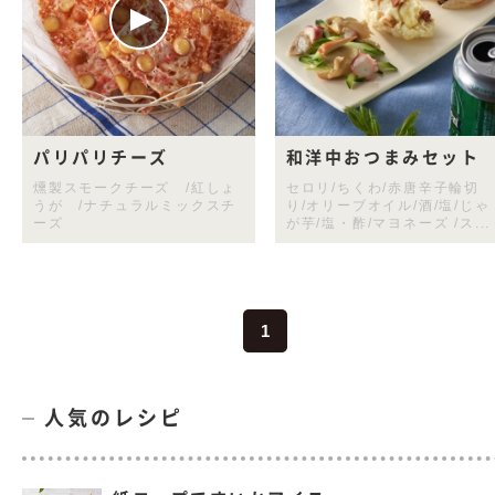
パリパリチーズ
和洋中おつまみセット
燻製スモークチーズ /紅しょ
セロリ/ちくわ/赤唐辛子輪切
うが /ナチュラルミックスチ
り/オリーブオイル/酒/塩/じゃ
ーズ
が芋/塩・酢/マヨネーズ /ス...
1
人気のレシピ