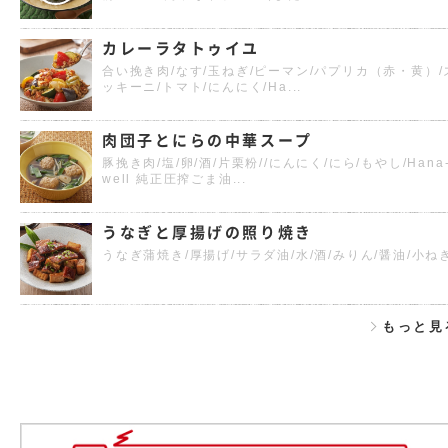
カレーラタトゥイユ
合い挽き肉/なす/玉ねぎ/ピーマン/パプリカ（赤・黄）/
ッキーニ/トマト/にんにく/Ha...
肉団子とにらの中華スープ
豚挽き肉/塩/卵/酒/片栗粉//にんにく/にら/もやし/Hana
well 純正圧搾ごま油...
うなぎと厚揚げの照り焼き
うなぎ蒲焼き/厚揚げ/サラダ油/水/酒/みりん/醤油/小ね
もっと見