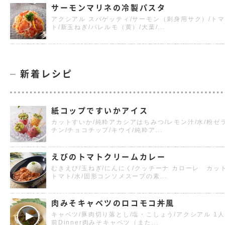
サーモンマリネの冷製パスタ
アクシアル スパゲッティ/サーモン（刺身用サク）/トマ
ト/新玉ねぎ/パレルモ（黄）/大葉/...
新着レシピ
紙コップですいかアイス
カットすいか/純粋アカシアはちみつ/レモン汁/水/粉ゼ
チン/チョコチップ/キウイ/純粋ア...
えびのトマトクリームカレー
むきえび/玉ねぎ/にんにく/クッチーナ カローレ カッ
トマト/水/固形コンソメスープの素...
肉みそキャベツのロコモコ丼風
キャベツ/豚肉切り落とし/塩・こしょう/アクシアル 1人
前Dinner肉みそキャベツ（また...