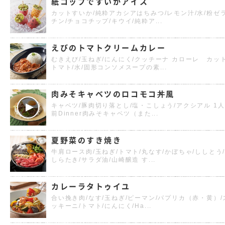
紙コップですいかアイス
カットすいか/純粋アカシアはちみつ/レモン汁/水/粉ゼ
チン/チョコチップ/キウイ/純粋ア...
えびのトマトクリームカレー
むきえび/玉ねぎ/にんにく/クッチーナ カローレ カッ
トマト/水/固形コンソメスープの素...
肉みそキャベツのロコモコ丼風
キャベツ/豚肉切り落とし/塩・こしょう/アクシアル 1人
前Dinner肉みそキャベツ（また...
夏野菜のすき焼き
牛肩ロース肉/玉ねぎ/トマト/丸なす/かぼちゃ/ししとう
しらたき/サラダ油/山崎醸造 す...
カレーラタトゥイユ
合い挽き肉/なす/玉ねぎ/ピーマン/パプリカ（赤・黄）/
ッキーニ/トマト/にんにく/Ha...