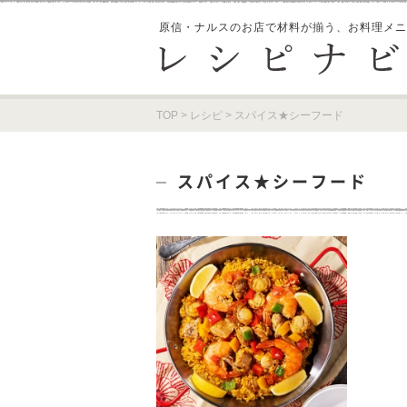
原信・ナルスのお店で材料が揃う、
お料理メニ
TOP
>
レシピ
>
スパイス★シーフード
スパイス★シーフード