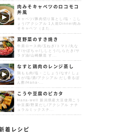
肉みそキャベツのロコモコ
丼風
キャベツ/豚肉切り落とし/塩・こし
ょう/アクシアル 1人前Dinner肉み
そキャベツ（また...
夏野菜のすき焼き
牛肩ロース肉/玉ねぎ/トマト/丸な
す/かぼちゃ/ししとう/しらたき/サ
ラダ油/山崎醸造 す...
なすと鶏肉のレンジ蒸し
鶏もも肉/塩・こしょう/なす/ しょ
うが/塩/酒/アクシアル だし香るぽ
ん酢/Hana-...
こうや豆腐のピカタ
Hana-well 新潟県産大豆使用こう
や豆腐/野菜だし/アクシアル ナチ
ュラルミックスチ...
新着レシピ