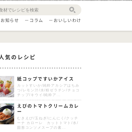
お知らせ
コラム
おいしいわけ
人気のレシピ
紙コップですいかアイス
カットすいか/純粋アカシアはちみ
つ/レモン汁/水/粉ゼラチン/チョコ
チップ/キウイ/純粋ア...
えびのトマトクリームカレ
ー
むきえび/玉ねぎ/にんにく/クッチ
ーナ カローレ カットトマト/水/
固形コンソメスープの素...