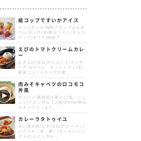
紙コップですいかアイス
カットすいか/純粋アカシアはちみ
つ/レモン汁/水/粉ゼラチン/チョコ
チップ/キウイ/純粋ア...
えびのトマトクリームカレ
ー
むきえび/玉ねぎ/にんにく/クッチ
ーナ カローレ カットトマト/水/
固形コンソメスープの素...
肉みそキャベツのロコモコ
丼風
キャベツ/豚肉切り落とし/塩・こし
ょう/アクシアル 1人前Dinner肉み
そキャベツ（また...
カレーラタトゥイユ
合い挽き肉/なす/玉ねぎ/ピーマン/
パプリカ（赤・黄）/ズッキーニ/ト
マト/にんにく/Ha...