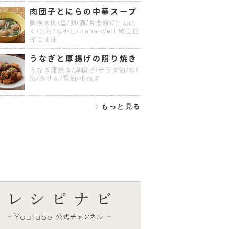
肉団子とにらの中華スープ
豚挽き肉/塩/卵/酒/片栗粉//にんに
く/にら/もやし/Hana-well 純正圧
搾ごま油...
うなぎと厚揚げの照り焼き
うなぎ蒲焼き/厚揚げ/サラダ油/水/
酒/みりん/醤油/小ねぎ
もっと見る