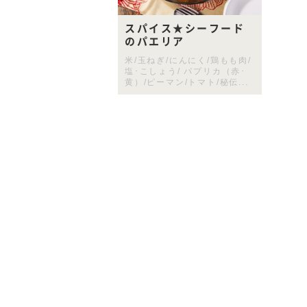
スパイス★シーフード
のパエリア
米/玉ねぎ/にんにく/鶏もも肉/
塩･こしょう/ パプリカ（赤･
黄）/ピーマン/トマト/秘伝...